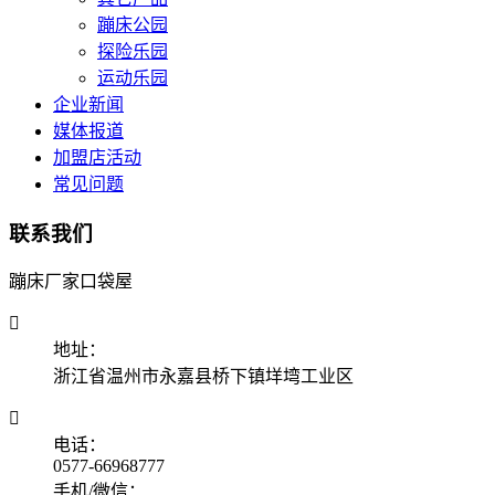
蹦床公园
探险乐园
运动乐园
企业新闻
媒体报道
加盟店活动
常见问题
联系我们
蹦床厂家口袋屋

地址：
浙江省温州市永嘉县桥下镇垟塆工业区

电话：
0577-66968777
手机/微信：