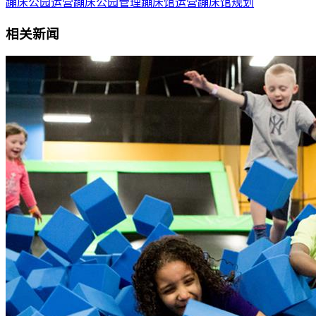
蹦床公园运营
蹦床公园管理
蹦床馆运营
蹦床馆规划
相关新闻