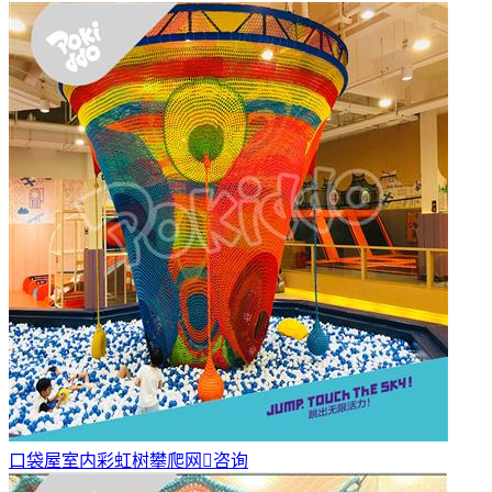
口袋屋室内彩虹树攀爬网

咨询