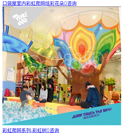
口袋屋室内彩虹爬网炫彩花朵

咨询
彩虹爬网系列-彩虹树

咨询