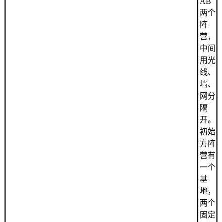
AB
两个
阵
营，
中间
用光
线、
墙、
网分
隔
开。
初始
方阵
营有
一个
基
地，
两个
固定