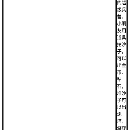
的超
级兵
营。
小朋
友用
道具
挖沙
子，
可以
出金
币、
钻
石，
堆沙
子可
以出
炮
塔，
游戏