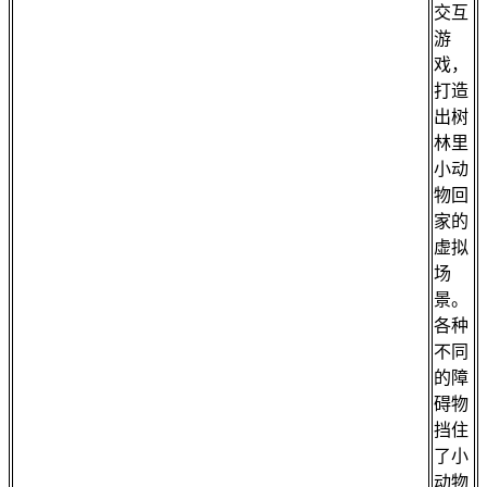
交互
游
戏，
打造
出树
林里
小动
物回
家的
虚拟
场
景。
各种
不同
的障
碍物
挡住
了小
动物