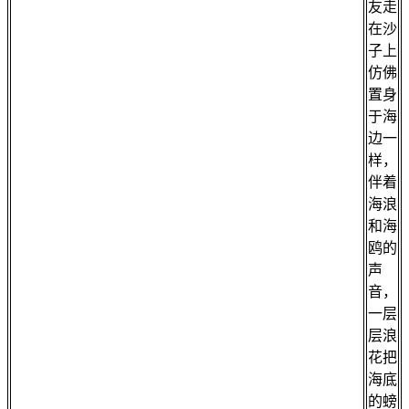
友走
在沙
子上
仿佛
置身
于海
边一
样，
伴着
海浪
和海
鸥的
声
音，
一层
层浪
花把
海底
的螃