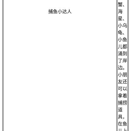
蟹、
捕鱼小达人
海
星、
小乌
龟、
小鱼
儿都
涌到
了岸
边。
小朋
友还
可以
拿着
捕捞
道
具，
在鱼
儿上