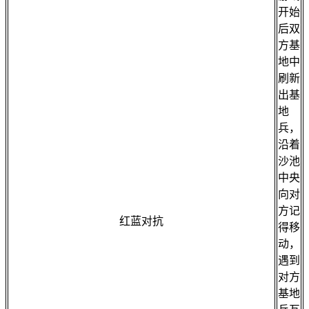
开始
后双
方基
地中
刷新
出基
地
兵，
沿着
沙池
中央
向对
方记
红蓝对抗
得移
动，
遇到
对方
基地