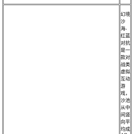
幻境
沙
海-
红蓝
对抗
是一
款对
战类
虚拟
互动
游
戏，
沙池
从中
间竖
向平
均成