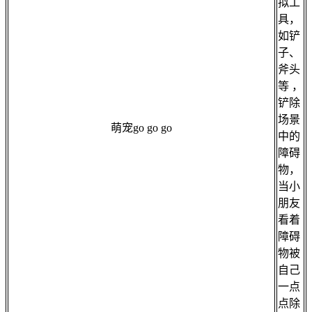
拟工
具，
如铲
子、
斧头
等 ，
铲除
场景
萌宠go go go
中的
障碍
物，
当小
朋友
看着
障碍
物被
自己
一点
点除