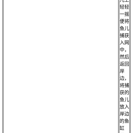
轻轻
一摇
便将
鱼儿
捕获
入网
中，
然后
返回
岸
边，
将捕
获的
鱼儿
放入
岸边
的鱼
缸