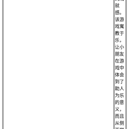
就
感。
该游
戏寓
教于
乐，
让小
朋友
在游
戏中
体会
到了
助人
为乐
的意
义，
而且
从侧