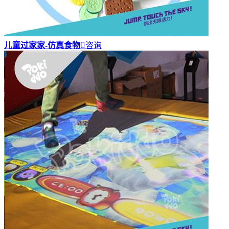
儿童过家家-仿真食物

咨询