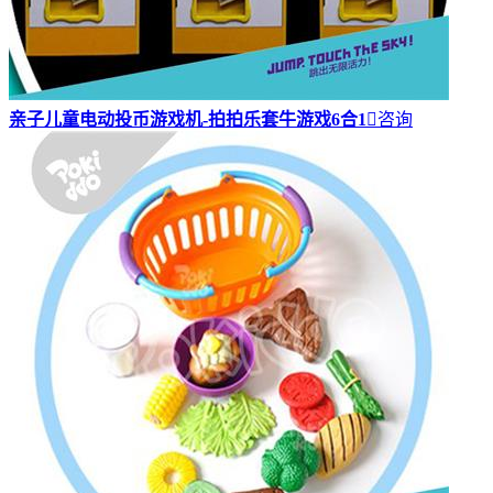
亲子儿童电动投币游戏机-拍拍乐套牛游戏6合1

咨询