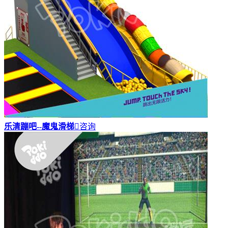
乐清蹦吧--魔鬼滑梯

咨询