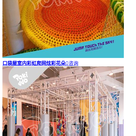
口袋屋室内彩虹爬网炫彩花朵

咨询