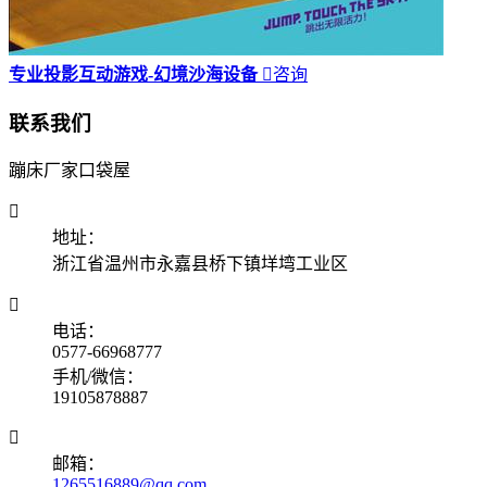
专业投影互动游戏-幻境沙海设备

咨询
联系我们
蹦床厂家口袋屋

地址：
浙江省温州市永嘉县桥下镇垟塆工业区

电话：
0577-66968777
手机/微信：
19105878887

邮箱：
1265516889@qq.com