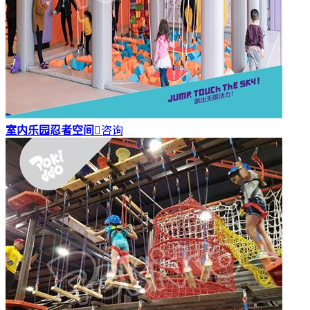
室内乐园忍者空间

咨询