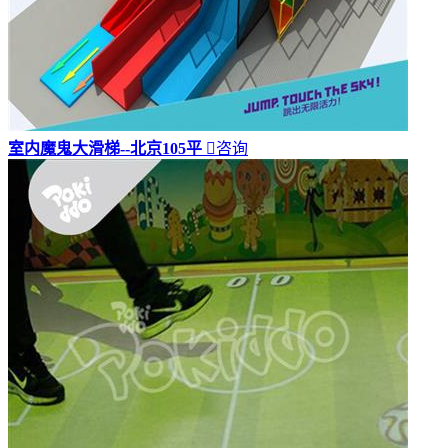
室内魔鬼大滑梯--北京105平

咨询