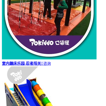
室内蹦床乐园-忍者闯关

咨询