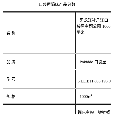
口袋屋蹦床
产品参数
黑龙江牡丹江口
袋屋主题公园-1000
平米
名 称
品 牌
Pokiddo 口袋屋
型 号
5.LE.B11.805.193.0
规 格
1000㎡
蹦床主架：镀锌钢