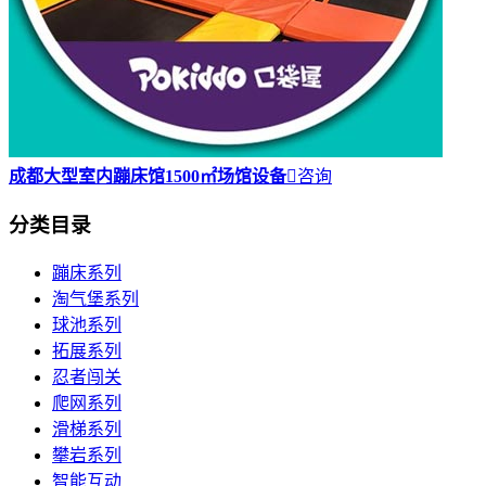
成都大型室内蹦床馆1500㎡场馆设备

咨询
分类目录
蹦床系列
淘气堡系列
球池系列
拓展系列
忍者闯关
爬网系列
滑梯系列
攀岩系列
智能互动