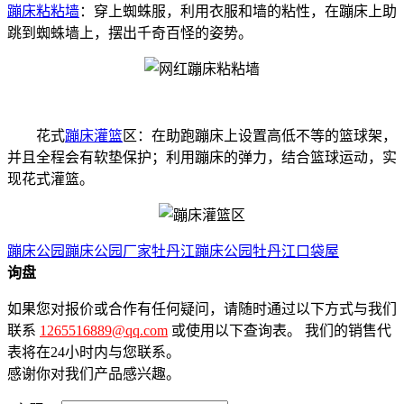
蹦床粘粘墙
：穿上蜘蛛服，利用衣服和墙的粘性，在蹦床上助
跳到蜘蛛墙上，摆出千奇百怪的姿势。
花式
蹦床灌篮
区：在助跑蹦床上设置高低不等的篮球架，
并且全程会有软垫保护；利用蹦床的弹力，结合篮球运动，实
现花式灌篮。
蹦床公园
蹦床公园厂家
牡丹江蹦床公园
牡丹江口袋屋
询盘
如果您对报价或合作有任何疑问，请随时通过以下方式与我们
联系
1265516889@qq.com
或使用以下查询表。 我们的销售代
表将在24小时内与您联系。
感谢你对我们产品感兴趣。