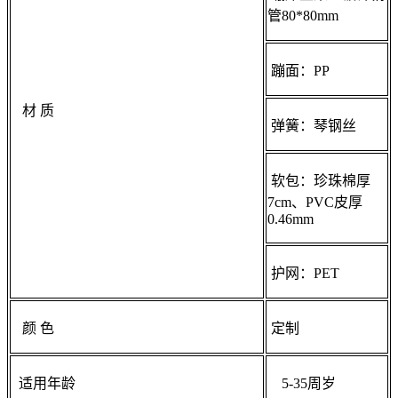
管80*80mm
蹦面：PP
材 质
弹簧：琴钢丝
软包：珍珠棉厚
7cm、PVC皮厚
0.46mm
护网：PET
颜 色
定制
适用年龄
5-35周岁