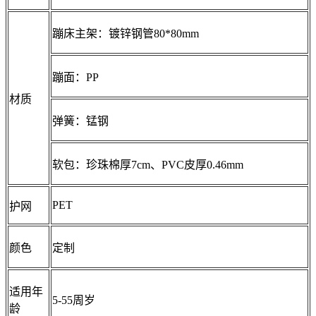
蹦床主架：镀锌钢管80*80mm
蹦面：PP
材质
弹簧：锰钢
软包：珍珠棉厚7cm、PVC皮厚0.46mm
PET
护网
颜色
定制
适用年
5-55周岁
龄