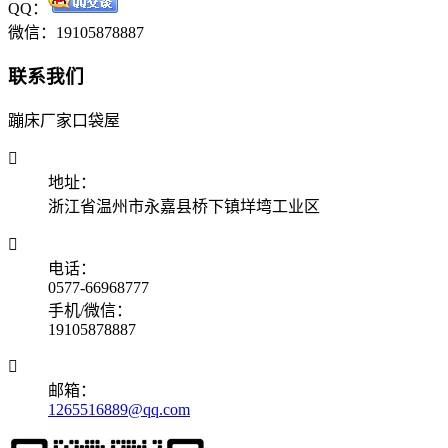
QQ：
微信：19105878887
联系我们
蹦床厂家口袋屋

地址：
浙江省温州市永嘉县桥下镇垟塆工业区

电话：
0577-66968777
手机/微信：
19105878887

邮箱：
1265516889@qq.com