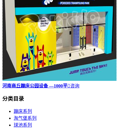
河南商丘蹦床公园设备 —1000平

咨询
分类目录
蹦床系列
淘气堡系列
球池系列