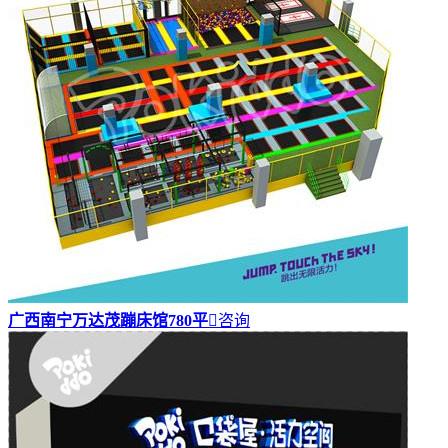
广西南宁万达茂蹦床馆780平

咨询