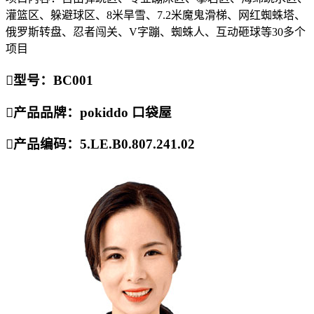
灌篮区、躲避球区、8米旱雪、7.2米魔鬼滑梯、网红蜘蛛塔、
俄罗斯转盘、忍者闯关、V字蹦、蜘蛛人、互动砸球等30多个
项目

型号：BC001

产品品牌：pokiddo 口袋屋

产品编码：5.LE.B0.807.241.02