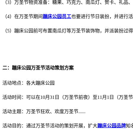
（3）万圣节物资准备：糖果、巧克力、南瓜灯、贺卡、礼品
（4）在万圣节期间
蹦床公园员工
也要进行节日装扮，并进行活
（5）蹦床公园前可布置南瓜灯等万圣节装饰物，并派装扮过
二：蹦床公园万圣节活动策划方案
活动地点：各大蹦床公园
活动时间：可以在10月31日（万圣节前夜）至11月1日（万
活动主题：万圣节狂欢、欢度万圣节......
活动目的：通过万圣节活动的策划开展，扩大
蹦床公园品牌
知