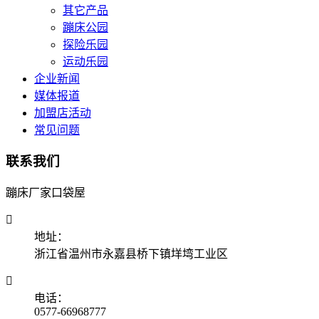
其它产品
蹦床公园
探险乐园
运动乐园
企业新闻
媒体报道
加盟店活动
常见问题
联系我们
蹦床厂家口袋屋

地址：
浙江省温州市永嘉县桥下镇垟塆工业区

电话：
0577-66968777