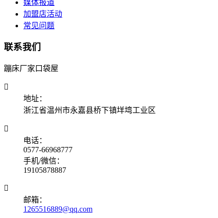
媒体报道
加盟店活动
常见问题
联系我们
蹦床厂家口袋屋

地址：
浙江省温州市永嘉县桥下镇垟塆工业区

电话：
0577-66968777
手机/微信：
19105878887

邮箱：
1265516889@qq.com