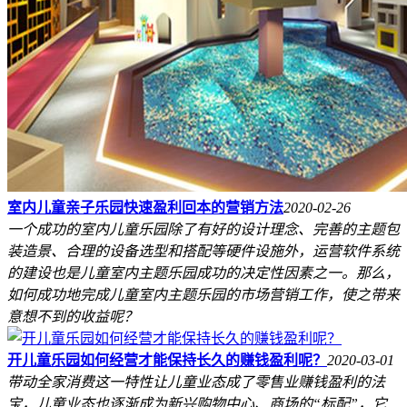
室内儿童亲子乐园快速盈利回本的营销方法
2020-02-26
一个成功的室内儿童乐园除了有好的设计理念、完善的主题包
装造景、合理的设备选型和搭配等硬件设施外，运营软件系统
的建设也是儿童室内主题乐园成功的决定性因素之一。那么，
如何成功地完成儿童室内主题乐园的市场营销工作，使之带来
意想不到的收益呢？
开儿童乐园如何经营才能保持长久的赚钱盈利呢？
2020-03-01
带动全家消费这一特性让儿童业态成了零售业赚钱盈利的法
宝，儿童业态也逐渐成为新兴购物中心、商场的“标配”，它