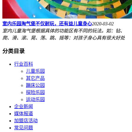
室内乐园淘气堡不仅耐玩，还有益儿童身心
2020-03-02
室内儿童淘气堡根据具体的功能区有不同的玩法。如：钻、
爬、滑、滚、晃、荡、跳、摇等：对孩子身心具有很大好处
分类目录
行业百科
儿童乐园
其它产品
蹦床公园
探险乐园
运动乐园
企业新闻
媒体报道
加盟店活动
常见问题