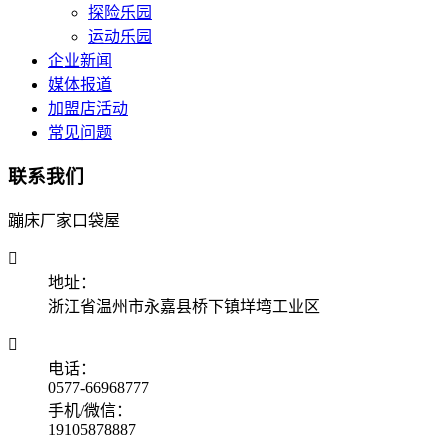
探险乐园
运动乐园
企业新闻
媒体报道
加盟店活动
常见问题
联系我们
蹦床厂家口袋屋

地址：
浙江省温州市永嘉县桥下镇垟塆工业区

电话：
0577-66968777
手机/微信：
19105878887