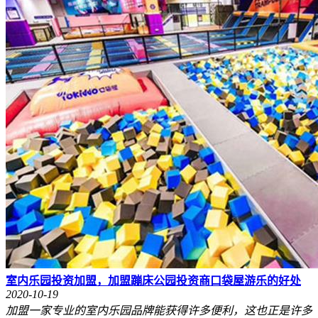
室内乐园投资加盟，加盟蹦床公园投资商口袋屋游乐的好处
2020-10-19
加盟一家专业的室内乐园品牌能获得许多便利，这也正是许多