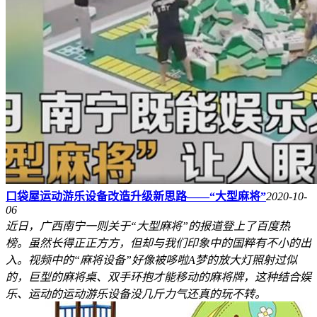
口袋屋运动游乐设备改造升级新思路——“大型麻将”
2020-10-
06
近日，广西南宁一则关于“大型麻将”的报道登上了百度热
榜。虽然长得正正方方，但却与我们印象中的国粹有不小的出
入。视频中的“麻将设备”好像被哆啦A梦的放大灯照射过似
的，巨型的麻将桌、双手环抱才能移动的麻将牌，这种结合娱
乐、运动的运动游乐设备没几斤力气还真的玩不转。