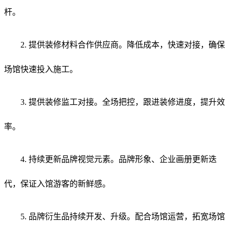
杆。
2. 提供装修材料合作供应商。降低成本，快速对接，确保
场馆快速投入施工。
3. 提供装修监工对接。全场把控，跟进装修进度，提升效
率。
4. 持续更新品牌视觉元素。品牌形象、企业画册更新迭
代，保证入馆游客的新鲜感。
5. 品牌衍生品持续开发、升级。配合场馆运营，拓宽场馆