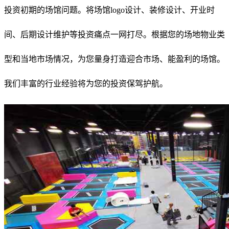
投资初期的场馆问题。将场馆logo设计、装修设计、开业时
间、后期设计维护等投资痛点一网打尽。
根据您的场地物业类
型和当地市场情况，为您量身打造迎合市场、能盈利的场馆。
我们丰富的行业经验将为您的投资保驾护航。