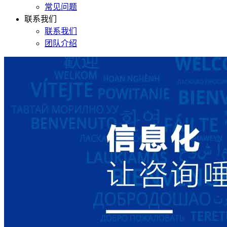
常见问题
联系我们
联系我们
团队介绍