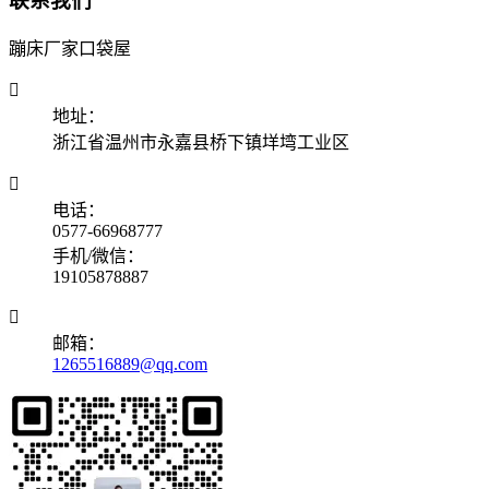
联系我们
蹦床厂家口袋屋

地址：
浙江省温州市永嘉县桥下镇垟塆工业区

电话：
0577-66968777
手机/微信：
19105878887

邮箱：
1265516889@qq.com