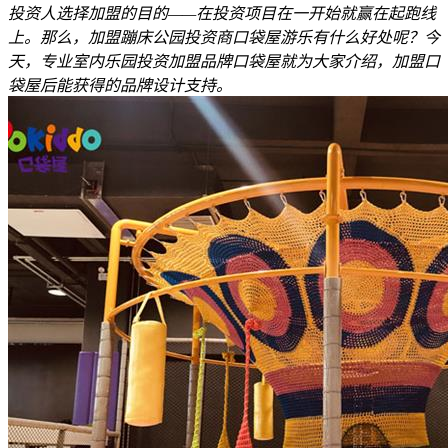
投资人选择加盟的目的——在投资项目在一开始就赢在起跑线
上。那么，加盟蹦床公园投资商口袋屋游乐有什么好处呢？今
天，专业室内乐园投资加盟品牌口袋屋就为大家介绍，加盟口
袋屋后能获得的品牌设计支持。