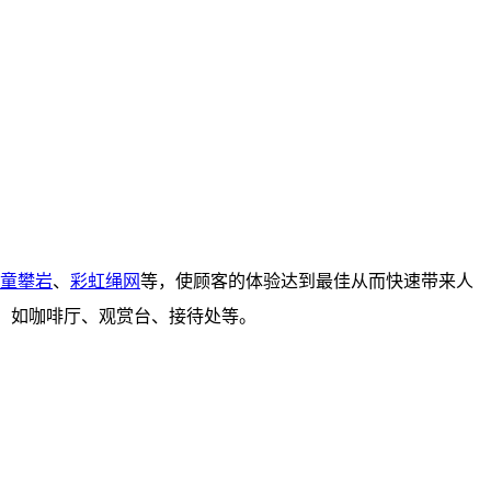
童攀岩
、
彩虹绳网
等，使顾客的体验达到最佳从而快速带来人
施，如咖啡厅、观赏台、接待处等。