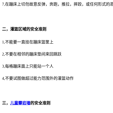
7,在蹦床上切勿故意反弹，奔跑，推拉，摔跤，或任何形式的
二，灌篮区域的安全准则
1,不能要一直挂在蹦床篮筐上
2,不要在相邻的蹦床垫间来回跳跃
3,每格蹦床面上只能站一个人
4,不要试图做超过能力范围外的灌篮动作
三，
儿童攀岩墙
的安全准则