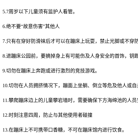
5.7周岁以下儿童须有监护人看管。
6.绝不要“故意伤害”其他人
7.只有在穿好防滑袜后才可以在蹦床上玩耍，禁止光脚或不穿
8.进蹦床公园前，要摘掉身上有可能伤及人身安全的首饰，钥
9.切勿在蹦床上奔跑或进行激烈的竞技游戏。
10.切勿在人员拥挤情况下，蹦面上坐躺、倒立等危及他人或
11.攀爬蹦床边上的儿童攀岩墙时，需要确保下方海绵池的人员
12.时刻注意四周，防止与其他使用者碰撞
13.在蹦床上不可携带口香糖，不可在蹦床馆内进行饮食。