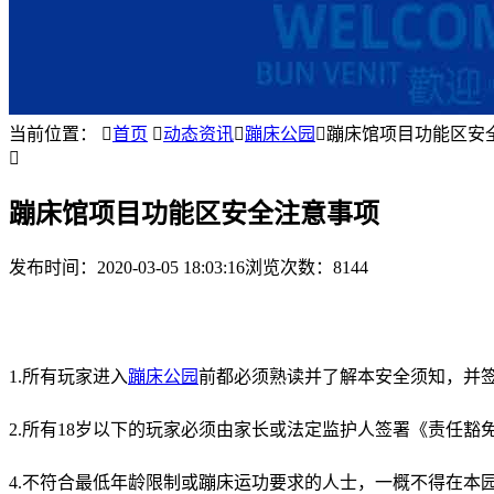
当前位置：

首页

动态资讯

蹦床公园

蹦床馆项目功能区安

蹦床馆项目功能区安全注意事项
发布时间：
2020-03-05 18:03:16
浏览次数：8144
1.所有玩家进入
蹦床公园
前都必须熟读并了解本安全须知，并
2.所有18岁以下的玩家必须由家长或法定监护人签署《责任豁
4.不符合最低年龄限制或蹦床运功要求的人士，一概不得在本