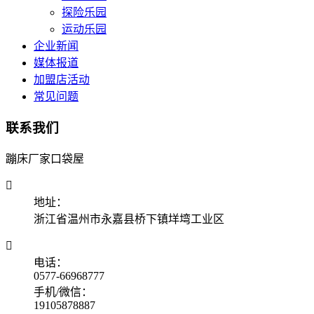
探险乐园
运动乐园
企业新闻
媒体报道
加盟店活动
常见问题
联系我们
蹦床厂家口袋屋

地址：
浙江省温州市永嘉县桥下镇垟塆工业区

电话：
0577-66968777
手机/微信：
19105878887