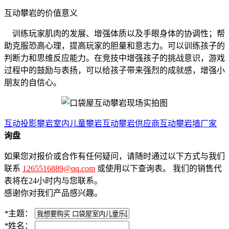
互动攀岩的价值意义
训练玩家肌肉的发展、增强体质以及手眼身体的协调性；帮
助克服恐高心理，提高玩家的胆量和意志力。可以训练孩子的
判断力和思维反应能力。在竞技中增强孩子的挑战意识，游戏
过程中的鼓励与表扬，可以给孩子带来强烈的成就感，增强小
朋友的自信心。
互动投影攀岩
室内儿童攀岩
互动攀岩供应商
互动攀岩墙厂家
询盘
如果您对报价或合作有任何疑问，请随时通过以下方式与我们
联系
1265516889@qq.com
或使用以下查询表。 我们的销售代
表将在24小时内与您联系。
感谢你对我们产品感兴趣。
*
主题：
*
姓名：