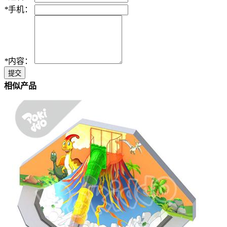
*
手机：
*
内容：
提交
相似产品