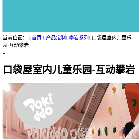
当前位置：

首页

产品定制

攀岩系列

口袋屋室内儿童乐
园-互动攀岩

口袋屋室内儿童乐园-互动攀岩