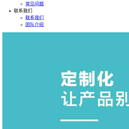
常见问题
联系我们
联系我们
团队介绍