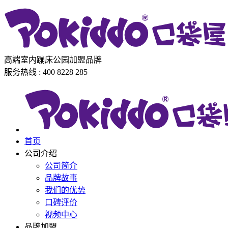
高端室内蹦床公园加盟品牌
服务热线 : 400 8228 285
首页
公司介绍
公司简介
品牌故事
我们的优势
口碑评价
视频中心
品牌加盟