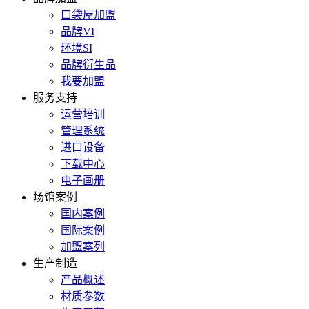
口袋屋加盟
品牌VI
环境SI
品牌衍生品
我要加盟
服务支持
运营培训
管理系统
进口设备
下载中心
电子画册
场馆案例
国内案例
国际案例
加盟案列
生产制造
产品概述
材质参数