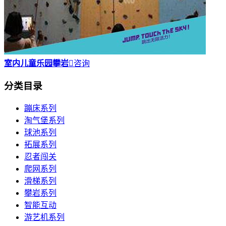
室内儿童乐园攀岩

咨询
分类目录
蹦床系列
淘气堡系列
球池系列
拓展系列
忍者闯关
爬网系列
滑梯系列
攀岩系列
智能互动
游艺机系列