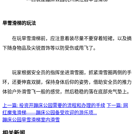
旱雪滑梯的玩法
在玩旱雪滑梯前，应注意着装尽量不要穿着短裙，以及摘
下随身物品及尖锐首饰等以防受伤或甩飞了。
玩家根据安全员的指挥坐进滑雪圈，抓紧滑雪圈两侧的手
环，还要伸直双腿，保持身体后仰的姿势，借助安全员的推力
体验户外滑雪飞一般的感觉，然后稳稳的落在底部充气垫上。
上一篇: 投资开蹦床公园需要的流程和办理的手续
下一篇: 网
红魔鬼滑梯——蹦床公园备受欢迎的游乐项...
蹦床公园
旱雪滑梯
室内滑雪
相关新闻