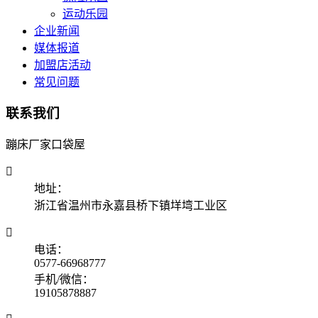
运动乐园
企业新闻
媒体报道
加盟店活动
常见问题
联系我们
蹦床厂家口袋屋

地址：
浙江省温州市永嘉县桥下镇垟塆工业区

电话：
0577-66968777
手机/微信：
19105878887