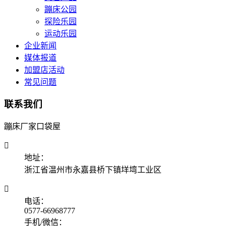
蹦床公园
探险乐园
运动乐园
企业新闻
媒体报道
加盟店活动
常见问题
联系我们
蹦床厂家口袋屋

地址：
浙江省温州市永嘉县桥下镇垟塆工业区

电话：
0577-66968777
手机/微信：