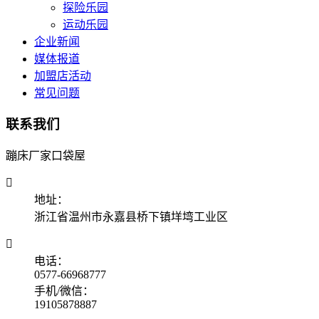
探险乐园
运动乐园
企业新闻
媒体报道
加盟店活动
常见问题
联系我们
蹦床厂家口袋屋

地址：
浙江省温州市永嘉县桥下镇垟塆工业区

电话：
0577-66968777
手机/微信：
19105878887