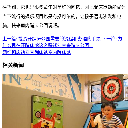
往飞翔，它也是很多童年时美好的回忆，因此蹦床运动能成为
当下流行的娱乐项目也是有据可依的，让孩子远离沙发和电
脑，快来室内蹦床公园玩吧。
上一篇: 投资开蹦床公园需要的流程和办理的手续
下一篇: 为
什么现在开蹦床馆这么赚钱？未来蹦床公园...
网红蹦床馆
抖音蹦床馆
室内蹦床馆
相关新闻