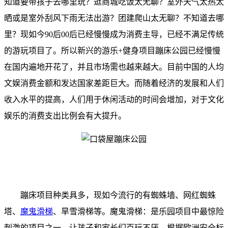
知道要带孩子去哪里玩？逛商城吃饭太无聊？室外天气太热太
晒或是室外刮风下雨无法出游？团建爬山太无聊？不知道去哪
里？现如今90后00后已经慢慢成为消费主导，已经不满足传统
的游玩项目了。所以新兴的游乐+健身项目蹦床公园已经慢慢
在国内遍地开花了，并且市场需也越来越大。目前中国的人均
文娱消费金额和发达国家差距巨大。而随着经济的发展和人们
收入水平的提高，人们用于休闲活动的时间会增加，对于文化
娱乐的消费支出比例会有大提升。
蹦床项目种类具多，现如今流行的有蜘蛛墙、网红蜘蛛
塔、
魔鬼滑梯
、旱雪滑梯等。魔鬼滑梯：是乐园项目中最惊险
刺激的项目之一，让孩子和家长们百玩不厌，根据欧洲安全标