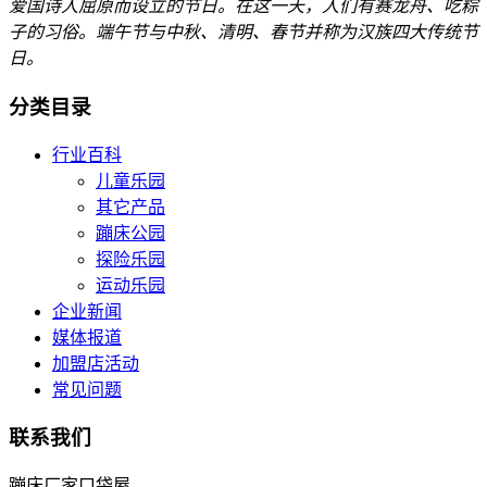
爱国诗人屈原而设立的节日。在这一天，人们有赛龙舟、吃粽
子的习俗。端午节与中秋、清明、春节并称为汉族四大传统节
日。
分类目录
行业百科
儿童乐园
其它产品
蹦床公园
探险乐园
运动乐园
企业新闻
媒体报道
加盟店活动
常见问题
联系我们
蹦床厂家口袋屋