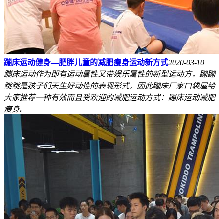
蹦床运动健身—肥胖儿童的减肥瘦身运动新方式
2020-03-10
蹦床运动作为即有运动属性又带娱乐属性的新型运动方，蹦蹦
跳跳是孩子们天生好动性的表现形式，因此蹦床厂家口袋屋给
大家推荐一种有效而且受欢迎的减肥运动方式：蹦床运动减肥
瘦身。