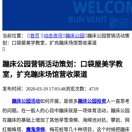
当前位置：

首页

动态资讯

蹦床公园

蹦床公园营销活动策
划：口袋屋美学教室，扩充蹦床场馆营收渠道

蹦床公园营销活动策划：口袋屋美学教
室，扩充蹦床场馆营收渠道
发布时间：
2020-03-19 17:03:48
浏览次数：4719
蹦床公园活动
如何开展，是很多
蹦床公园投资
人一直思考
的问题。在一般人的心目中蹦床就是一项体育活动，蹦床公园
在蹦床的基础上增加了其他旱雪滑梯、海绵池对抗、攀岩、网
红蜘蛛塔、
魔鬼滑梯
、梅花桩等几十种项目，这个时候把蹦床