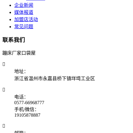
企业新闻
媒体报道
加盟店活动
常见问题
联系我们
蹦床厂家口袋屋

地址：
浙江省温州市永嘉县桥下镇垟塆工业区

电话：
0577-66968777
手机/微信：
19105878887
