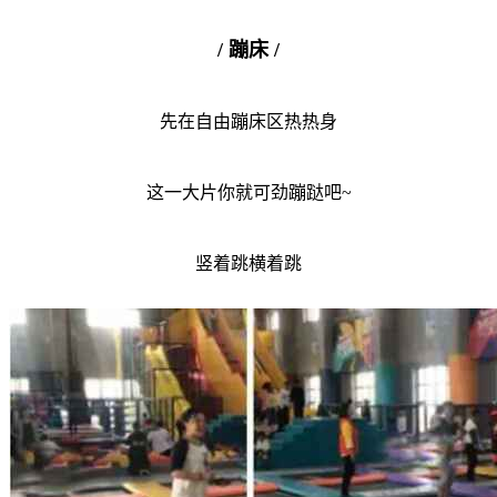
/ 蹦床 /
先在自由蹦床区热热身
这一大片你就可劲蹦跶吧~
竖着跳横着跳