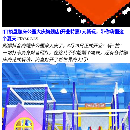
[口袋屋蹦床公园大庆旗舰店]开业特惠1元畅玩，带你嗨翻这
个夏天
2020-02-25
刷爆抖音的蹦床公园来大庆了，6月28日正式开业！玩+拍！
一站打卡变身抖音网红，在这儿不仅能蹦个痛快，还有各种蹦
床的花式玩法，简直打开了新世界的大门！