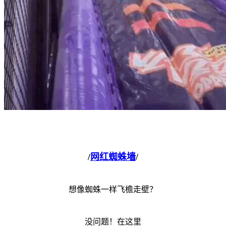
/
网红蜘蛛墙
/
想像蜘蛛一样飞檐走壁？
没问题！在这里