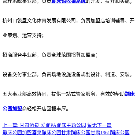
管理系统事业部，负责
蹦床馆收银系统
的开发、提升和实施；
杭州口袋屋文化体育发展有限公司，负责加盟店培训辅导、开
业策划、运营支持；
招商服务事业部，负责全球范围招募加盟商；
设备交付事业部，负责场地设施设备规划设计、制造、安装。
五大事业部高效协同，提供一站式管家服务，有效的帮助
蹦床
公园加盟
商轻松开店回报丰厚。
上一篇: 甘肃酒泉-爱蹦PA蹦床主题公园
暂无下一篇
蹦床公园加盟
酒泉蹦床公园
甘肃蹦床公园
甘肃1961蹦床公园