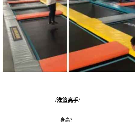
/灌篮高手/
身高？