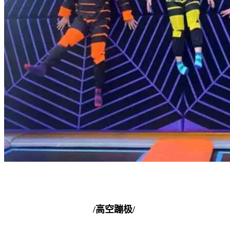
/高空蹦极/