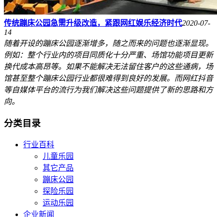
传统蹦床公园急需升级改造，紧跟网红娱乐经济时代
2020-07-
14
随着开设的蹦床公园逐渐增多，随之而来的问题也逐渐显现。
例如：整个行业内的项目同质化十分严重、场馆功能项目更新
换代成本高昂等。如果不能解决无法留住客户的这些通病，场
馆甚至整个蹦床公园行业都很难得到良好的发展。而网红抖音
等自媒体平台的流行为我们解决这些问题提供了新的思路和方
向。
分类目录
行业百科
儿童乐园
其它产品
蹦床公园
探险乐园
运动乐园
企业新闻