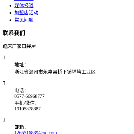
媒体报道
加盟店活动
常见问题
联系我们
蹦床厂家口袋屋

地址：
浙江省温州市永嘉县桥下镇垟塆工业区

电话：
0577-66968777
手机/微信：
19105878887

邮箱：
1265516889@qq.com