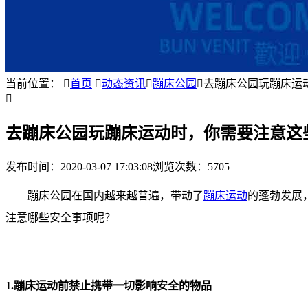
当前位置：

首页

动态资讯

蹦床公园

去蹦床公园玩蹦床运

去蹦床公园玩蹦床运动时，你需要注意这
发布时间：
2020-03-07 17:03:08
浏览次数：5705
蹦床公园在国内越来越普遍，带动了
蹦床运动
的蓬勃发展
注意哪些安全事项呢？
1.蹦床运动前禁止携带一切影响安全的物品