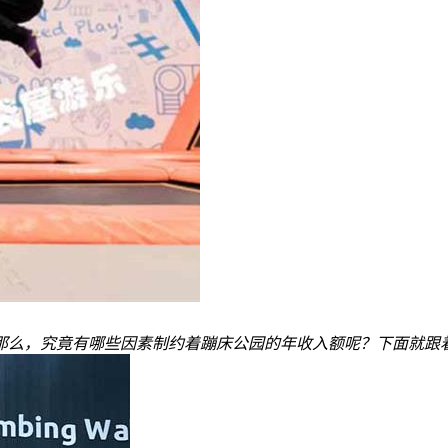
那么，究竟有哪些因素制约着蹦床公园的年收入额呢？下面就跟