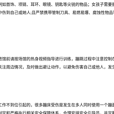
例如首饰、项链、耳环、眼镜、钥匙等尖锐的物品；女孩子需要捆
中伤到自己或她人;且严禁携带管制刀具、易燃易爆、腐蚀性物品
进馆前请按场馆的热身视频指导进行训练，蹦跳过程中注意控制
关注周边情况，及时做出避让动作，以避免伤害自己或他人，发
全工作不到位引起的，很多蹦床受伤是发生在多人同时使用一个蹦
制定和严格执行相关安全保障体系，合理安排安全引导员，并定