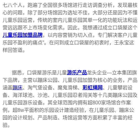
七八个人，跑遍了全国很多场馆进行走访调查分析，发现最核
心的问题，除了部分场馆因为选址不佳，大部分还是因为不懂
儿童乐园运营，传统的室内儿童乐园其单一化的功能玩法和运
营远远跟不上市场变化需求。因此，我想通过成立口袋屋这个
儿童乐园加盟品牌
，以内容营销为切入点，专门解决客户儿童
乐园不盈利的痛点”。在问到成立口袋屋的初衷时，王永宝这
样回答道。
据悉，口袋屋游乐是儿童
游乐产品
龙头企业—立本集团旗
下品牌，主营以蹦床公园、儿童乐园加盟为核心的业务，产品
涵盖
蹦床
、淘气堡设备、魔鬼滑梯、
彩虹绳网
、儿童攀岩设
备、海洋球池、沙池、儿童乐园忍者闯关等十几类蹦床公园及
儿童乐园游乐设备。其全球范围内拥有超800家场馆合作案
例，超8w平面积的乐园设计建造经验，在儿童乐园、蹦床公
园的设计规划、产品制造、场馆运营等方面积累了丰富的经
验。