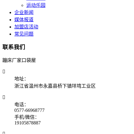
运动乐园
企业新闻
媒体报道
加盟店活动
常见问题
联系我们
蹦床厂家口袋屋

地址：
浙江省温州市永嘉县桥下镇垟塆工业区

电话：
0577-66968777
手机/微信：
19105878887
