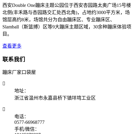
西安Double One蹦床主题公园位于西安杏园路太奥广场15号楼
北侧(丰禾路与杏园路交汇处西北角)，占地约3000平方米，场
馆层高约8米，场馆共分为自由蹦床区、专业蹦床区、
Slamball（斯篮搏）区等9大蹦床主题区域，30余种蹦床体验项
目。
查看更多
联系我们
蹦床厂家口袋屋

地址：
浙江省温州市永嘉县桥下镇垟塆工业区

电话：
0577-66968777
手机/微信：