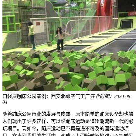
口袋屋蹦床公园案例：西安北郊空气工厂
开业时间：2020-08-
04
随着蹦床公园行业的发展与成熟，原本简单的蹦床设备却也被
人们玩出了许多花样，可以说蹦床运动是追逐潮流新一代的必
玩项目。现如今，蹦床运动已不再是遥不可及的国际运动项
目，它来到我们的生活中，变成了人们随时随地都可以接触到