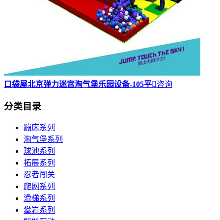
口袋屋北京弹力迷宫淘气堡乐园设备-105平

咨询
分类目录
蹦床系列
淘气堡系列
球池系列
拓展系列
忍者闯关
爬网系列
滑梯系列
攀岩系列