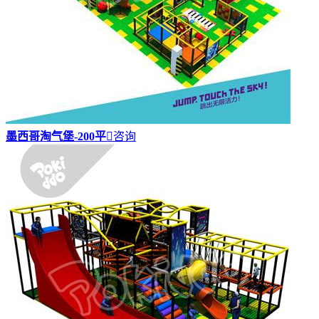
墨西哥淘气堡-200平

咨询