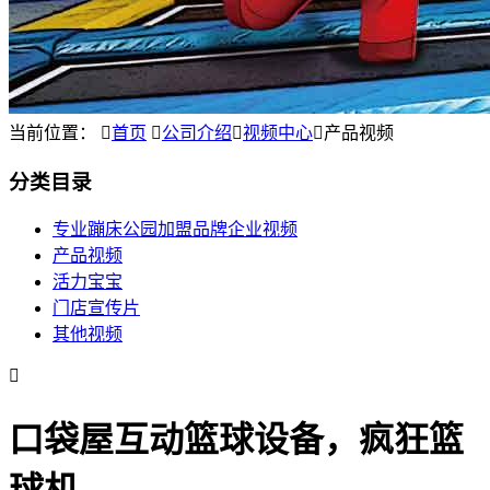
当前位置：

首页

公司介绍

视频中心

产品视频
分类目录
专业蹦床公园加盟品牌企业视频
产品视频
活力宝宝
门店宣传片
其他视频

口袋屋互动篮球设备，疯狂篮
球机