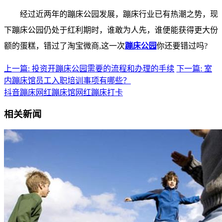
经过近两年的蹦床公园发展，蹦床行业已有热潮之势，现
下蹦床公园仍处于红利期时，谁敢为人先，谁便能获得更大份
额的蛋糕，错过了淘宝微商,这一次
蹦床公园
你还要错过吗?
上一篇: 投资开蹦床公园需要的流程和办理的手续
下一篇: 室
内蹦床馆员工入职培训事项有哪些？
抖音蹦床
网红蹦床馆
网红蹦床打卡
相关新闻