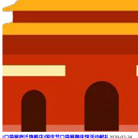
[口袋屋宿迁旗舰店]国庆节口袋屋蹦床馆活动献礼
2020-02-24