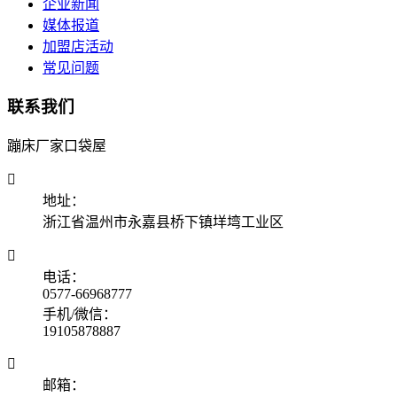
企业新闻
媒体报道
加盟店活动
常见问题
联系我们
蹦床厂家口袋屋

地址：
浙江省温州市永嘉县桥下镇垟塆工业区

电话：
0577-66968777
手机/微信：
19105878887

邮箱：