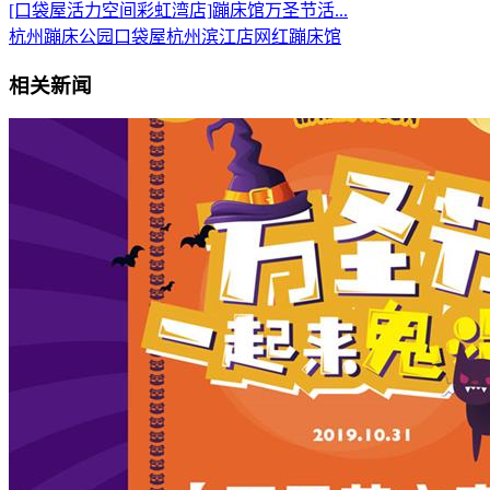
[口袋屋活力空间彩虹湾店]蹦床馆万圣节活...
杭州蹦床公园
口袋屋杭州滨江店
网红蹦床馆
相关新闻