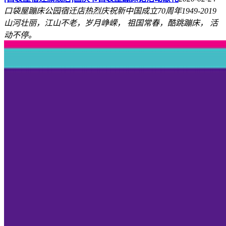
口袋屋蹦床公园宿迁店热烈庆祝新中国成立70周年1949-2019
山河壮丽，江山不老，岁月峥嵘， 祖国常春，酷跳蹦床， 活
动不停。