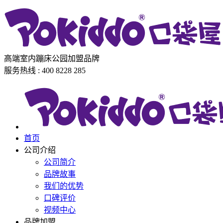
高端室内蹦床公园加盟品牌
服务热线 : 400 8228 285
首页
公司介绍
公司简介
品牌故事
我们的优势
口碑评价
视频中心
品牌加盟