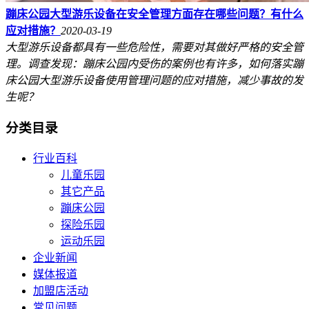
蹦床公园大型游乐设备在安全管理方面存在哪些问题？有什么
应对措施？
2020-03-19
大型游乐设备都具有一些危险性，需要对其做好严格的安全管
理。调查发现：蹦床公园内受伤的案例也有许多，如何落实蹦
床公园大型游乐设备使用管理问题的应对措施，减少事故的发
生呢？
分类目录
行业百科
儿童乐园
其它产品
蹦床公园
探险乐园
运动乐园
企业新闻
媒体报道
加盟店活动
常见问题