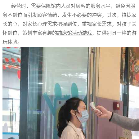
经营时，需要保障馆内人员对顾客的服务水平，避免因服
务不到位而引发顾客情绪，发生不必要的冲突；其次，拉拢家
长的心，对家长心理需求把握到位，重视家长需求；对孩子关
怀到位，策划丰富有趣的
蹦床馆活动游戏
，提供别具一格的游
玩体验。