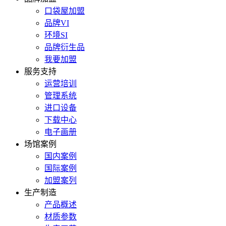
口袋屋加盟
品牌VI
环境SI
品牌衍生品
我要加盟
服务支持
运营培训
管理系统
进口设备
下载中心
电子画册
场馆案例
国内案例
国际案例
加盟案列
生产制造
产品概述
材质参数