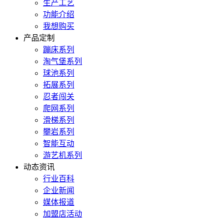
生产工艺
功能介绍
我想购买
产品定制
蹦床系列
淘气堡系列
球池系列
拓展系列
忍者闯关
爬网系列
滑梯系列
攀岩系列
智能互动
游艺机系列
动态资讯
行业百科
企业新闻
媒体报道
加盟店活动