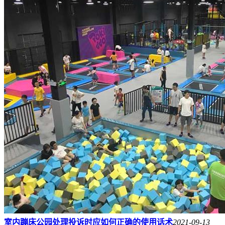
室内蹦床公园处理投诉时应如何正确的使用话术
2021-09-13