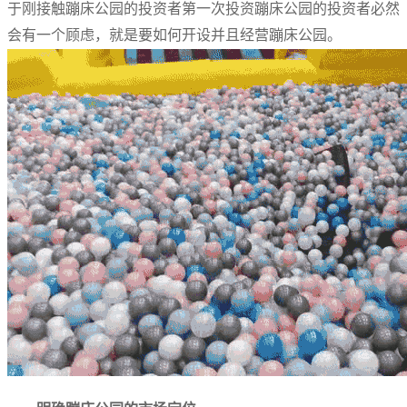
于刚接触蹦床公园的投资者第一次投资蹦床公园的投资者必然
会有一个顾虑，就是要如何开设并且经营蹦床公园。