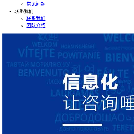
常见问题
联系我们
联系我们
团队介绍