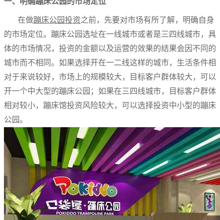
一、明确蹦床公园的市场定位
在做
蹦床公园投资
之前，先要对市场有所了解，明确自身
的市场定位。蹦床公园选址在一线城市或者是三四线城市，具
体的市场情况，投资的金额以及运营的效果的结果会因不同的
城市而不相同。如果选择开在一二线这样的城市，生活条件相
对于来说较好，市场上的规模较大，目标客户群体较大，可以
开一个中大型的蹦床公园；如果在三四线城市，目标客户群体
相对较小，蹦床馆投资风险较大，可以选择投资中小型的蹦床
公园。