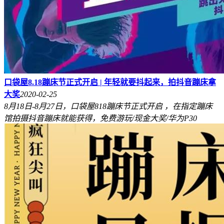
口袋屋8.18蹦床节正式开启 | 年轻就要抖起来，拍抖音蹦床拿
大奖
2020-02-25
8月18日-8月27日，口袋屋818蹦床节正式开启 ，在指定蹦床
馆拍摄抖音蹦床就能获得，免费游玩/现金大奖/华为P30