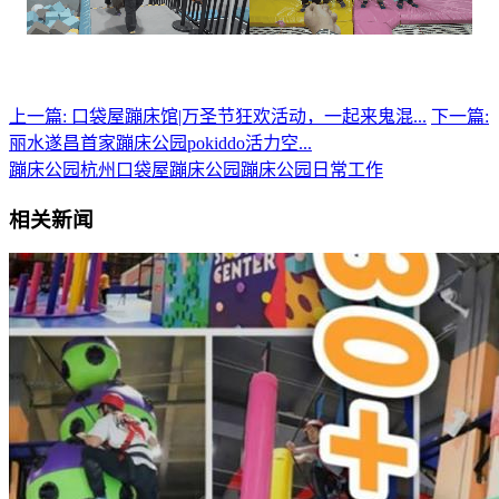
上一篇: 口袋屋蹦床馆|万圣节狂欢活动，一起来鬼混...
下一篇:
丽水遂昌首家蹦床公园pokiddo活力空...
蹦床公园
杭州口袋屋蹦床公园
蹦床公园日常工作
相关新闻