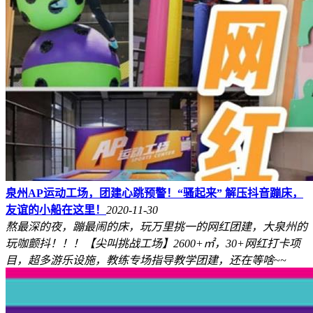
泉州AP运动工场，团建心跳预警！“骚起来” 解压抖音蹦床，
友谊的小船在这里！
2020-11-30
熬最深的夜，蹦最闹的床，玩万里挑一的网红团建，大泉州的
玩咖颤抖！！！【尖叫挑战工场】2600+㎡，30+网红打卡项
目，超多游乐设施，教练专场指导教学团建，还在等啥~~