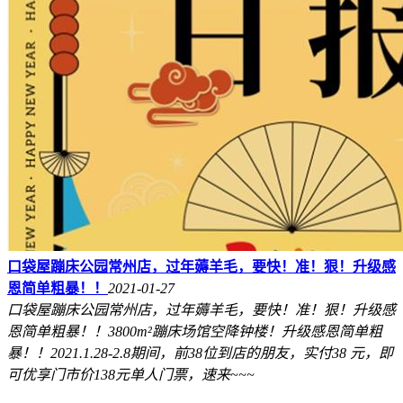
口袋屋蹦床公园常州店，过年薅羊毛，要快！准！狠！升级感
恩简单粗暴！！
2021-01-27
口袋屋蹦床公园常州店，过年薅羊毛，要快！准！狠！升级感
恩简单粗暴！！3800m²蹦床场馆空降钟楼！升级感恩简单粗
暴！！2021.1.28-2.8期间，前38位到店的朋友，实付38 元，即
可优享门市价138元单人门票，速来~~~