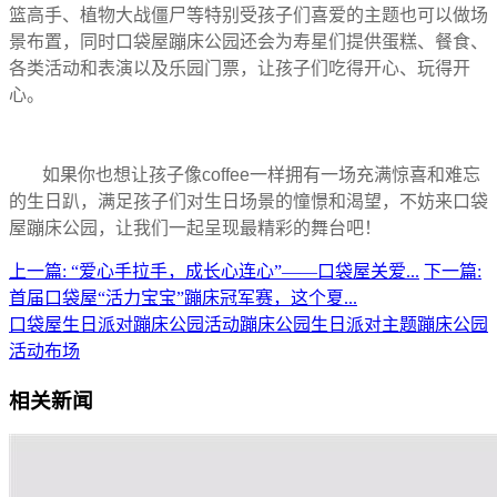
篮高手、植物大战僵尸等特别受孩子们喜爱的主题也可以做场
景布置，同时口袋屋蹦床公园还会为寿星们提供蛋糕、餐食、
各类活动和表演以及乐园门票，让孩子们吃得开心、玩得开
心。
如果你也想让孩子像coffee一样拥有一场充满惊喜和难忘
的生日趴，满足孩子们对生日场景的憧憬和渴望，不妨来口袋
屋蹦床公园，让我们一起呈现最精彩的舞台吧！
上一篇: “爱心手拉手，成长心连心”——口袋屋关爱...
下一篇:
首届口袋屋“活力宝宝”蹦床冠军赛，这个夏...
口袋屋生日派对
蹦床公园活动
蹦床公园生日派对主题
蹦床公园
活动布场
相关新闻