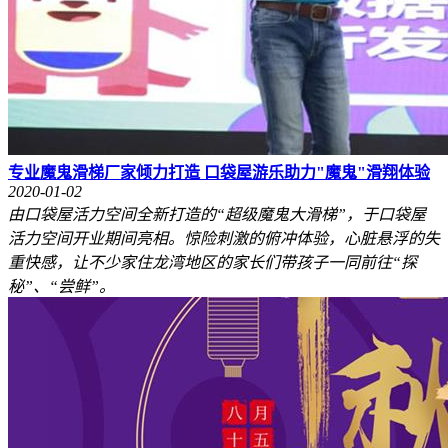
专业魔鬼滑梯厂家倾力打造 口袋屋游乐助力"魔鬼"滑翔体验
2020-01-02
由口袋屋活力空间全新打造的“超级魔鬼大滑梯”，于口袋屋
活力空间开业期间亮相。惊险刺激的俯冲体验，心脏悬浮的失
重快感，让不少家住龙湾地区的家长们带孩子一同前往“探
秘”、“尝鲜”。