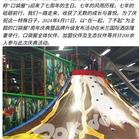
称“口袋屋”)迎来了七周年的生日。七年的风雨历程，七年的
砥砺前行，我们一路走来，收获了无数的成长与喜悦。为了庆
祝这一特殊日子，2024年4月17日，以“在一起，了不起”为主
题的口袋屋7周年庆典暨品牌升级发布活动在米兰国际酒店隆
重举行，口袋屋全体伙伴、加盟伙伴及生态伙伴等共计200余
人参与此次庆典活动。