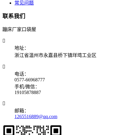
常见问题
联系我们
蹦床厂家口袋屋

地址：
浙江省温州市永嘉县桥下镇垟塆工业区

电话：
0577-66968777
手机/微信：
19105878887

邮箱：
1265516889@qq.com