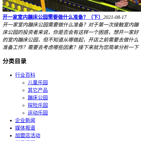
开一家室内蹦床公园需要做什么准备？（下）
2021-08-17
开一家室内蹦床公园需要做什么准备？对于第一次接触室内蹦
床公园的投资者来说，你是否会有这样一个困惑，想开一家好
的室内蹦床公园，但不知道从哪做起，开店之前需要去做什么
准备工作？需要去考虑哪些因素？接下来就为您简单分析一下
分类目录
行业百科
儿童乐园
其它产品
蹦床公园
探险乐园
运动乐园
企业新闻
媒体报道
加盟店活动