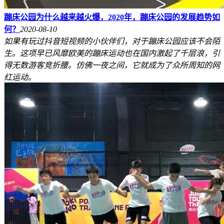
蹦床公园为什么越来越火爆，2020年，蹦床公园的发展趋势如
何？
2020-08-10
如果有玩过抖音短视频的小伙伴们，对于蹦床公园应该不会陌
生。这项早已风靡欧美的蹦床运动也在国内激起了千层浪，引
得无数游客竞折腰。仿佛一夜之间，它就成为了众所周知的网
红运动。