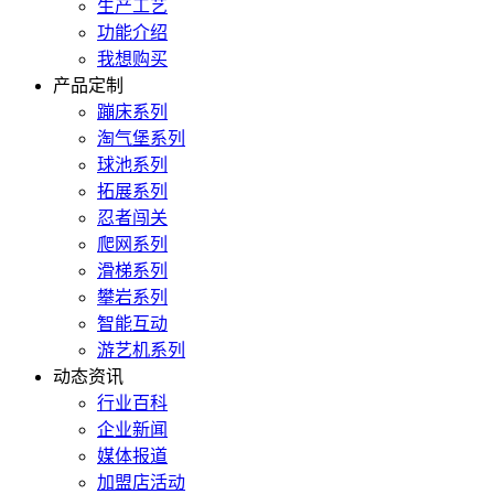
生产工艺
功能介绍
我想购买
产品定制
蹦床系列
淘气堡系列
球池系列
拓展系列
忍者闯关
爬网系列
滑梯系列
攀岩系列
智能互动
游艺机系列
动态资讯
行业百科
企业新闻
媒体报道
加盟店活动