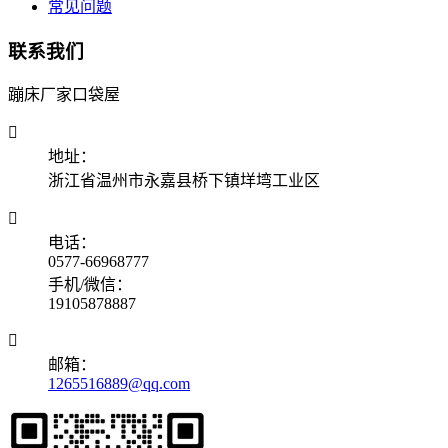
常见问题
联系我们
蹦床厂家口袋屋

地址：
浙江省温州市永嘉县桥下镇垟塆工业区

电话：
0577-66968777
手机/微信：
19105878887

邮箱：
1265516889@qq.com