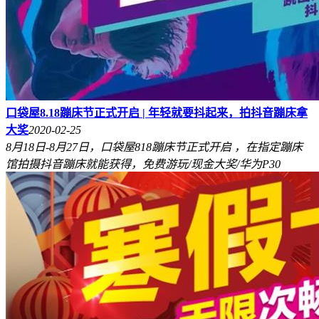
口袋屋8.18蹦床节正式开启 | 年轻就要抖起来，拍抖音蹦床拿
大奖
2020-02-25
8月18日-8月27日，口袋屋818蹦床节正式开启 ，在指定蹦床
馆拍摄抖音蹦床就能获得，免费游玩/现金大奖/华为P30