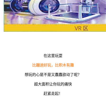
在这里玩耍
比蹦迪好玩，比积木有趣
想玩的心是不是又蠢蠢欲动了呢？
超大面积让你玩的痛快
赶紧走起！