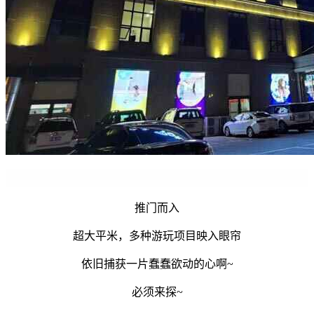
推门而入
超大平米，多种游玩项目映入眼帘
依旧捕获一片蠢蠢欲动的心啊~
必须来探~