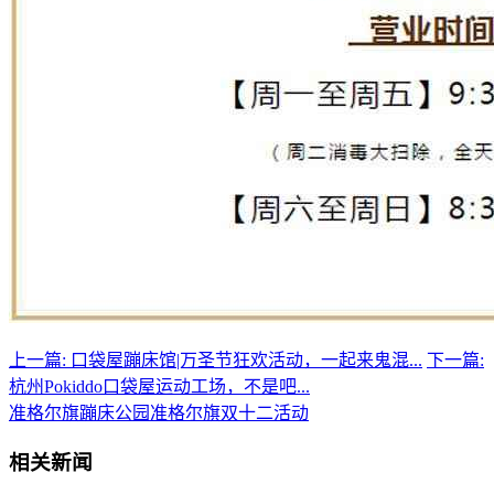
上一篇: 口袋屋蹦床馆|万圣节狂欢活动，一起来鬼混...
下一篇:
杭州Pokiddo口袋屋运动工场，不是吧...
准格尔旗蹦床公园
准格尔旗双十二活动
相关新闻