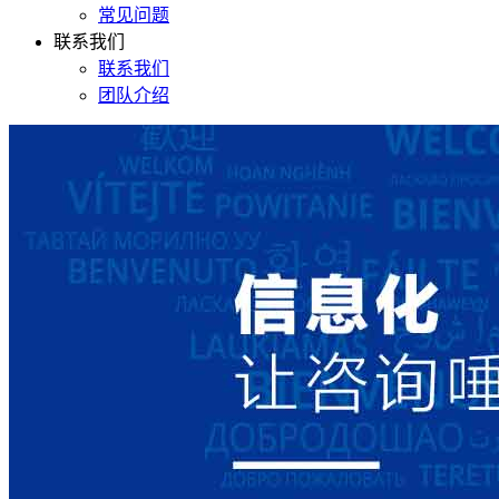
常见问题
联系我们
联系我们
团队介绍