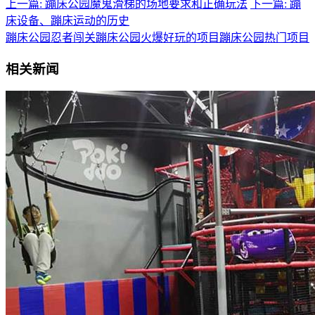
上一篇: 蹦床公园魔鬼滑梯的场地要求和正确玩法
下一篇: 蹦
床设备、蹦床运动的历史
蹦床公园
忍者闯关
蹦床公园火爆好玩的项目
蹦床公园热门项目
相关新闻