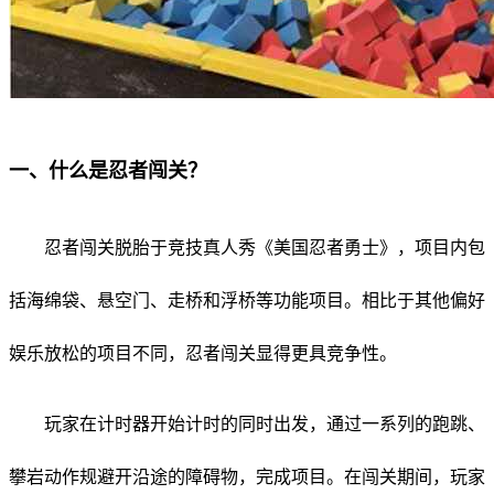
一、什么是忍者闯关？
忍者闯关脱胎于竞技真人秀《美国忍者勇士》，项目内包
括海绵袋、悬空门、走桥和浮桥等功能项目。相比于其他偏好
娱乐放松的项目不同，忍者闯关显得更具竞争性。
玩家在计时器开始计时的同时出发，通过一系列的跑跳、
攀岩动作规避开沿途的障碍物，完成项目。在闯关期间，玩家