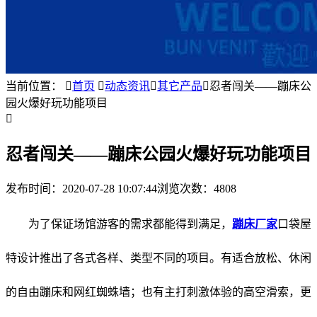
当前位置：

首页

动态资讯

其它产品

忍者闯关——蹦床公
园火爆好玩功能项目

忍者闯关——蹦床公园火爆好玩功能项目
发布时间：
2020-07-28 10:07:44
浏览次数：4808
为了保证场馆游客的需求都能得到满足，
蹦床厂家
口袋屋
特设计推出了各式各样、类型不同的项目。有适合放松、休闲
的自由蹦床和网红蜘蛛墙；也有主打刺激体验的高空滑索，更