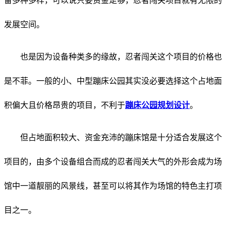
备多种多样，可以说只要资金足够，忍者闯关项目就有无限的
发展空间。
也是因为设备种类多的缘故，忍者闯关这个项目的价格也
是不菲。一般的小、中型蹦床公园其实没必要选择这个占地面
积偏大且价格昂贵的项目，不利于
蹦床公园规划设计
。
但占地面积较大、资金充沛的蹦床馆是十分适合发展这个
项目的，由多个设备组合而成的忍者闯关大气的外形会成为场
馆中一道靓丽的风景线，甚至可以将其作为场馆的特色主打项
目之一。