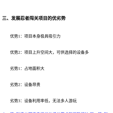
三、发展忍者闯关项目的优劣势
优势
1
：项目本身极具吸引力
优势
2
：项目上升空间大，可供选择的设备多
劣势
1
：占地面积大
劣势
2
：设备昂贵
劣势
3
：设备利用率低，无法多人游玩