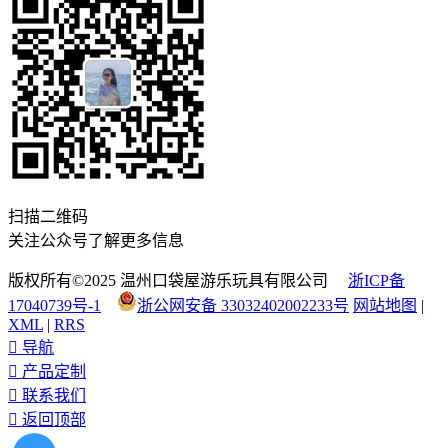
扫描二维码
关注公众号了解更多信息
版权所有©2025 温州口袋屋游乐玩具有限公司
浙ICP备
17040739号-1
浙公网安备 33032402002233号
网站地图
|
XML
|
RRS

导航

产品定制

联系我们

返回顶部