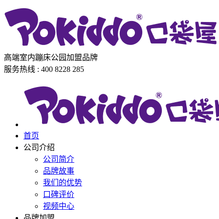
高端室内蹦床公园加盟品牌
服务热线 : 400 8228 285
首页
公司介绍
公司简介
品牌故事
我们的优势
口碑评价
视频中心
品牌加盟