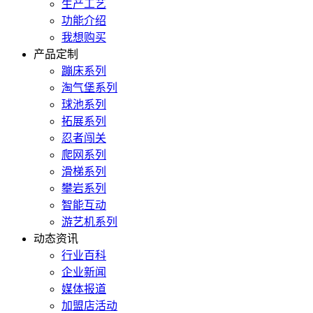
生产工艺
功能介绍
我想购买
产品定制
蹦床系列
淘气堡系列
球池系列
拓展系列
忍者闯关
爬网系列
滑梯系列
攀岩系列
智能互动
游艺机系列
动态资讯
行业百科
企业新闻
媒体报道
加盟店活动