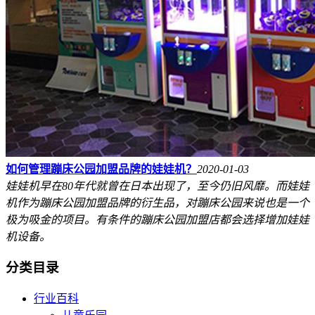
如何管理蹦床公园加盟品牌的娃娃机？
2020-01-03
娃娃机早在80年代就曾在日本出现了，至今仍旧风靡。而娃娃
机作为蹦床公园加盟品牌的衍生品，对蹦床公园来说也是一个
极为吸金的项目。有条件的蹦床公园加盟店都会选择增加娃娃
机设备。
分类目录
行业百科