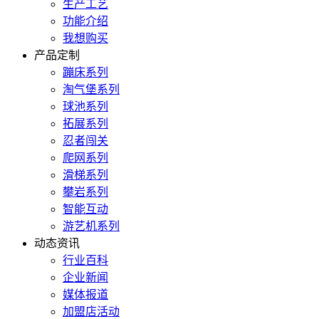
生产工艺
功能介绍
我想购买
产品定制
蹦床系列
淘气堡系列
球池系列
拓展系列
忍者闯关
爬网系列
滑梯系列
攀岩系列
智能互动
游艺机系列
动态资讯
行业百科
企业新闻
媒体报道
加盟店活动