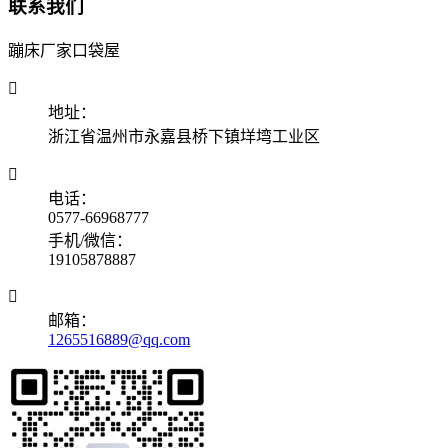
联系我们
蹦床厂家口袋屋

地址：
浙江省温州市永嘉县桥下镇垟塆工业区

电话：
0577-66968777
手机/微信：
19105878887

邮箱：
1265516889@qq.com