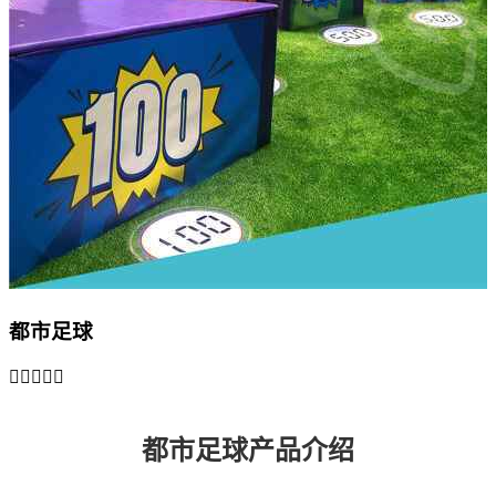
都市足球





都市足球产品介绍