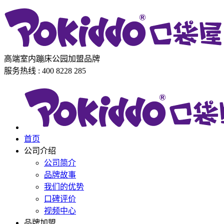
高端室内蹦床公园加盟品牌
服务热线 : 400 8228 285
首页
公司介绍
公司简介
品牌故事
我们的优势
口碑评价
视频中心
品牌加盟