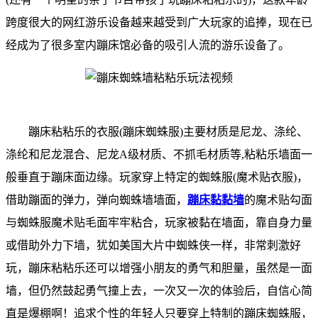
跨度很大的网红游乐设备越来越受到广大玩家的追捧，现在已
经成为了很多室内蹦床馆必备的吸引人流的游乐设备了。
蹦床粘粘乐的衣服(蹦床蜘蛛服)主要材质是尼龙、涤纶、
涤纶和尼龙混合、尼龙A级材质、不抓毛材质等,粘粘乐墙面一
般垂直于蹦床面边缘。玩家穿上特定的蜘蛛服(魔术贴衣服)，
借助蹦面的弹力，弹向蜘蛛墙墙面，
蹦床黏黏墙
的魔术贴勾面
与蜘蛛服魔术贴毛面牢牢粘合，玩家被黏在墙面，靠自身力量
或借助外力下墙，犹如美国大片中蜘蛛侠一样，非常刺激好
玩，蹦床粘粘乐还可以增强小朋友的勇气和胆量，虽然是一面
墙，但仍然鼓起勇气撞上去，一次又一次的体验后，自信心简
直是爆棚啊！追求个性的年轻人只要穿上特制的蹦床蜘蛛服，