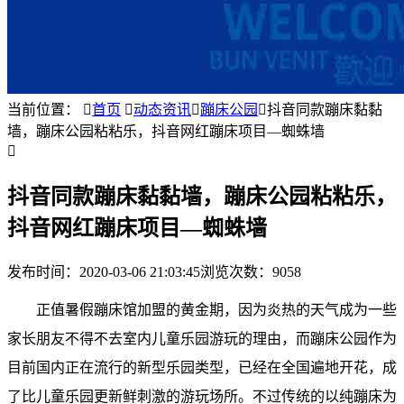
当前位置：

首页

动态资讯

蹦床公园

抖音同款蹦床黏黏
墙，蹦床公园粘粘乐，抖音网红蹦床项目—蜘蛛墙

抖音同款蹦床黏黏墙，蹦床公园粘粘乐，
抖音网红蹦床项目—蜘蛛墙
发布时间：
2020-03-06 21:03:45
浏览次数：9058
正值暑假蹦床馆
加盟
的黄金期，因为炎热的天气成为一些
家长朋友不得不去室内儿童乐园游玩的理由，而
蹦床公园
作为
目前国内正在流行的新型乐园类型，已经在全国遍地开花，成
了比儿童乐园更新鲜刺激的游玩场所。不过传统的以纯蹦床为