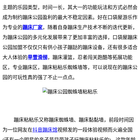
主题的乐园类型，时间一长，其大一的功能玩法和方式必然会
成为制约蹦床公园盈利的最大不稳定因素。好在口袋屋游乐作
为专业的
蹦床厂家
，随着自身蹦床生产技术不断的迭代更新，
为蹦床公园的多元化发展带来了更加丰富的选择，口袋屋蹦床
公园加盟不仅仅只有供小孩子蹦跶的
蹦床设备
，还有很多适合
大人体验的
旱雪滑梯
，蹦床灌篮，忍者闯关跑酷等拓展功能
区，专业蹦床区，蹦床粘粘乐蜘蛛墙等，可以说现在的蹦床公
园的可玩性真的强了不止一点点。
蹦床粘粘乐又称蹦床蜘蛛墙、蹦床黏黏墙，前段时间因
为一位网友在
抖音蹦床馆
视频发的一段体验视频而火遍全国
(还有一个明星的亲子节目带孩子玩蹦床粘粘乐的)，这款年龄