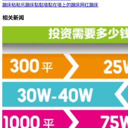
蹦床粘粘乐
蹦床黏黏墙
黏在墙上的蹦床
网红蹦床
相关新闻