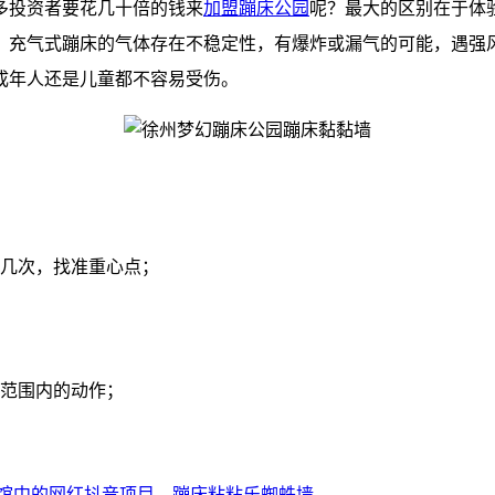
多投资者要花几十倍的钱来
加盟蹦床公园
呢？最大的区别在于体
，充气式蹦床的气体存在不稳定性，有爆炸或漏气的可能，遇强
成年人还是儿童都不容易受伤。
跳几次，找准重心点；
力范围内的动作；
床馆中的网红抖音项目—蹦床粘粘乐蜘蛛墙