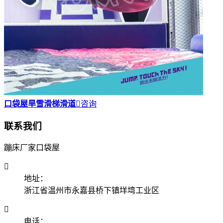
口袋屋旱雪滑梯滑道

咨询
联系我们
蹦床厂家口袋屋

地址：
浙江省温州市永嘉县桥下镇垟塆工业区

电话：