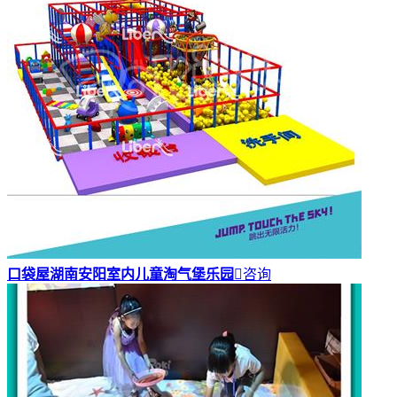
口袋屋湖南安阳室内儿童淘气堡乐园

咨询