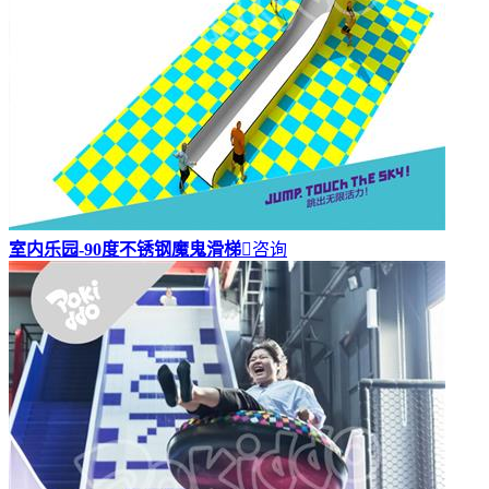
室内乐园-90度不锈钢魔鬼滑梯

咨询