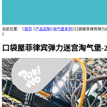
当前位置：

首页

产品定制

淘气堡系列

口袋屋菲律宾弹力迷

口袋屋菲律宾弹力迷宫淘气堡-2