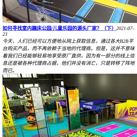
如何寻找室内蹦床公园/儿童乐园的源头厂家？（下）
2021-07-
23
今天，人们已经可以方便地从网上获取信息，通过各大B2B平
台购买产品，而不再依赖于当地的代理商。但是，这并不意味
着我们已经能够轻易地享受原厂直供，因为有一部分的线上信
息还是被各种代理商占据，他们并没有消亡，只是转移了阵地
而已。