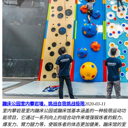
蹦床公园室内攀岩墙，挑战自我挑战极限
2020-03-11
室内攀岩是室内蹦床公园或蹦床馆基本涵盖的一种极限运动功
能项目，它通过一系列向上的组合动作来增强锻炼者的毅力、
爆发力、臂力腿力等，使锻炼者的体态更加健美，蹦床馆的室