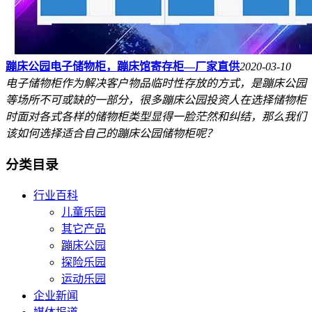
蹦床公园电子储物柜，蹦床馆寄存柜—厂家直供
2020-03-10
电子储物柜作为解决客户物品临时性存放的方式，是蹦床公园
等场所不可或缺的一部分，很多蹦床公园投资人在选择储物柜
时面对各式各样的储物柜类型显得一脸茫然和纠结，那么我们
该如何选择适合自己的蹦床公园储物柜呢？
分类目录
行业百科
儿童乐园
其它产品
蹦床公园
探险乐园
运动乐园
企业新闻