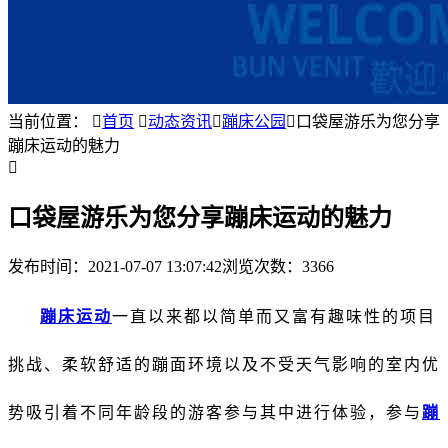
当前位置：

首页

动态资讯

蹦床公园

口袋屋游乐为您分享
蹦床运动的魅力

口袋屋游乐为您分享蹦床运动的魅力
发布时间：
2021-07-07 13:07:42
浏览次数：3366
蹦床运
动
一直以来都以简单而又富有趣
味
性的项目
挑战、柔软舒适的蹦面环境以及不受天气影响的室内优
势吸引着不同年龄段的游客参与其中进行体验，参与
蹦