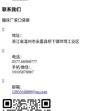
联系我们
蹦床厂家口袋屋

地址：
浙江省温州市永嘉县桥下镇垟塆工业区

电话：
0577-66968777
手机/微信：
19105878887

邮箱：
1265516889@qq.com