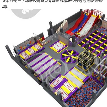
大家介绍一下蹦床公园新型有趣项目蹦床公园泡泡足球(碰碰
球)。