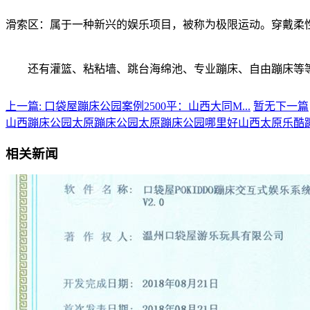
滑索区：属于一种新兴的娱乐项目，被称为极限运动。穿戴柔
还有灌篮、粘粘墙、跳台海绵池、专业蹦床、自由蹦床等
上一篇: 口袋屋蹦床公园案例2500平：山西大同M...
暂无下一篇
山西蹦床公园
太原蹦床公园
太原蹦床公园哪里好
山西太原乐酷
相关新闻