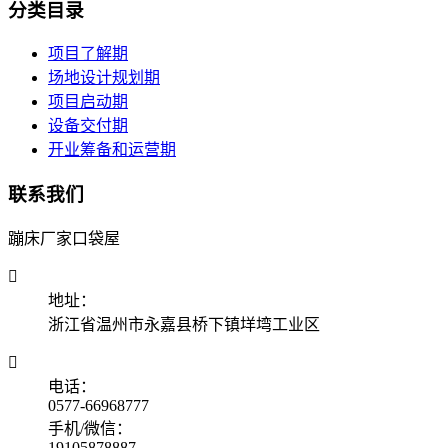
分类目录
项目了解期
场地设计规划期
项目启动期
设备交付期
开业筹备和运营期
联系我们
蹦床厂家口袋屋

地址：
浙江省温州市永嘉县桥下镇垟塆工业区

电话：
0577-66968777
手机/微信：
19105878887