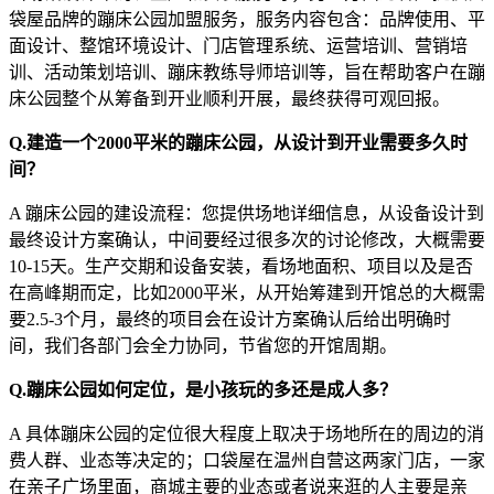
袋屋品牌的蹦床公园加盟服务，服务内容包含：品牌使用、平
面设计、整馆环境设计、门店管理系统、运营培训、营销培
训、活动策划培训、蹦床教练导师培训等，旨在帮助客户在蹦
床公园整个从筹备到开业顺利开展，最终获得可观回报。
Q.建造一个2000平米的蹦床公园，从设计到开业需要多久时
间？
A 蹦床公园的建设流程：您提供场地详细信息，从设备设计到
最终设计方案确认，中间要经过很多次的讨论修改，大概需要
10-15天。生产交期和设备安装，看场地面积、项目以及是否
在高峰期而定，比如2000平米，从开始筹建到开馆总的大概需
要2.5-3个月，最终的项目会在设计方案确认后给出明确时
间，我们各部门会全力协同，节省您的开馆周期。
Q.蹦床公园如何定位，是小孩玩的多还是成人多？
A 具体蹦床公园的定位很大程度上取决于场地所在的周边的消
费人群、业态等决定的；口袋屋在温州自营这两家门店，一家
在亲子广场里面，商城主要的业态或者说来逛的人主要是亲